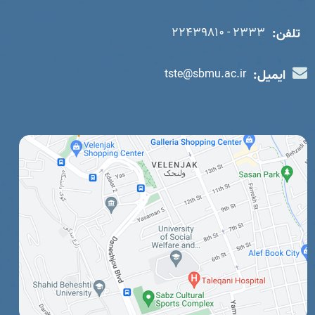
تلفن:
2333 - 22439810
ایمیل:
tste@sbmu.ac.ir